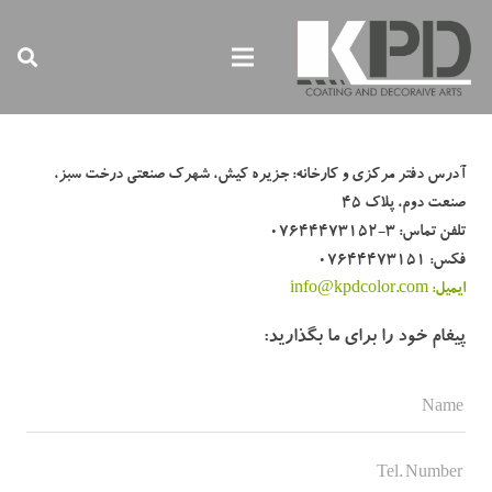
آدرس دفتر مرکزی و کارخانه: جزیره کیش، شهرک صنعتی درخت سبز،
صنعت دوم، پلاک 45
تلفن تماس: 3-07644473152
فکس: 07644473151
ایمیل:
info@kpdcolor.com
پیغام خود را برای ما بگذارید: