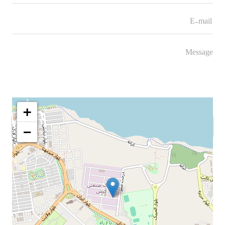
+
SEND
−